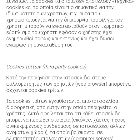
Συνεπώς, τα cookies τα οποία δεν αποτελούν «τεχνικά»
cookies και τα οποία είναι πιο σημαντικά για την
ιδιωτικότητα των χρηστών, π.χ. αυτά που
χρησιμοποιούνται για την δημιουργία προφίλ για τον
χρήστη, μπορούν να εγκατασταθούν στον τερματικό
εξοπλισμό του χρήστη εφόσον ο χρήστης έχει
ενημερωθεί σαφώς και εκτενώς και έχει δώσει
εγκύρως τη συγκατάθεσή του.
Cookies τρίτων (third party cookies)
Κατά την περιήγηση στην Ιστοσελίδα, στους
φυλλομετρητές των χρηστών (web browser) μπορεί να
δέχονται cookies τρίτων.
Τα cookies τρίτων εγκαθίστανται από ιστοσελίδα
διαφορετική, από αυτήν στην οποία περιηγείται ο
χρήστης. Αυτό οφείλεται στο ότι κάθε ιστοσελίδα
μπορεί να περιέχει στοιχεία (εικόνες, χάρτες, ήχους,
συγκεκριμένους συνδέσμους σε ιστοσελίδες άλλων
ονομάτων χώρου), τα οποία βρίσκονται σε
εξυπηρετητές υπολογιστών (computer servers)