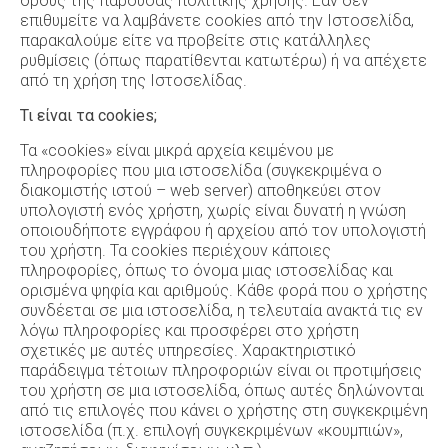
όρους της παρούσας πολιτικής χρήσης. Εάν δεν
επιθυμείτε να λαμβάνετε cookies από την Ιστοσελίδα,
παρακαλούμε είτε να προβείτε στις κατάλληλες
ρυθμίσεις (όπως παρατίθενται κατωτέρω) ή να απέχετε
από τη χρήση της Ιστοσελίδας.
Τι είναι τα cookies;
Τα «cookies» είναι μικρά αρχεία κειμένου με
πληροφορίες που μια ιστοσελίδα (συγκεκριμένα ο
διακομιστής ιστού – web server) αποθηκεύει στον
υπολογιστή ενός χρήστη, χωρίς είναι δυνατή η γνώση
οποιουδήποτε εγγράφου ή αρχείου από τον υπολογιστή
του χρήστη. Τα cookies περιέχουν κάποιες
πληροφορίες, όπως το όνομα μιας ιστοσελίδας και
ορισμένα ψηφία και αριθμούς. Κάθε φορά που ο χρήστης
συνδέεται σε μια ιστοσελίδα, η τελευταία ανακτά τις εν
λόγω πληροφορίες και προσφέρει στο χρήστη
σχετικές με αυτές υπηρεσίες. Χαρακτηριστικό
παράδειγμα τέτοιων πληροφοριών είναι οι προτιμήσεις
του χρήστη σε μια ιστοσελίδα, όπως αυτές δηλώνονται
από τις επιλογές που κάνει ο χρήστης στη συγκεκριμένη
ιστοσελίδα (π.χ. επιλογή συγκεκριμένων «κουμπιών»,