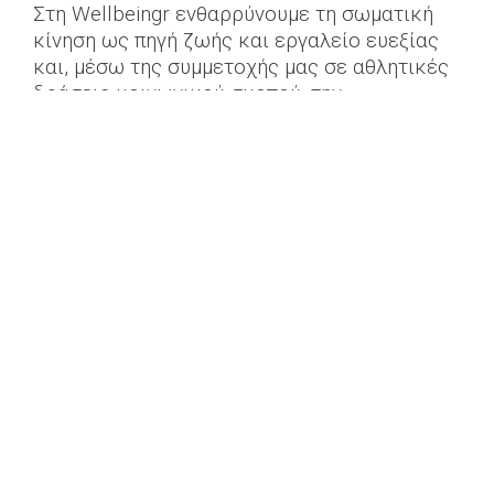
Στη Wellbeingr ενθαρρύνουμε τη σωματική
κίνηση ως πηγή ζωής και εργαλείο ευεξίας
και, μέσω της συμμετοχής μας σε αθλητικές
δράσεις κοινωνικού σκοπού, την
αξιοποιούμε ως εργαλείο προσφοράς στο
συνάνθρωπο μας.
Συγχαίρουμε και ευχαριστούμε πολύ τους
εθελοντές μας καθώς ο αγώνας ήταν αρκετά
απαιτητικός σωματικά, με τους καρδιακούς
παλμούς να χτυπάνε κόκκινο ...!
Wellbeing for all!
Στιγμιότυπα