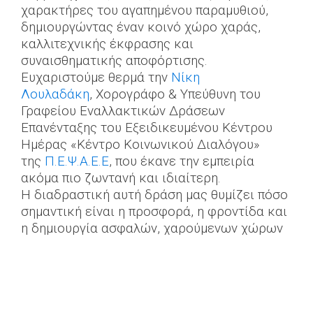
χαρακτήρες του αγαπημένου παραμυθιού,
δημιουργώντας έναν κοινό χώρο χαράς,
καλλιτεχνικής έκφρασης και
συναισθηματικής αποφόρτισης.
Ευχαριστούμε θερμά την
Νίκη
Λουλαδάκη
, Χορογράφο & Υπεύθυνη του
Γραφείου Εναλλακτικών Δράσεων
Επανένταξης του Εξειδικευμένου Κέντρου
Ημέρας «Κέντρο Κοινωνικού Διαλόγου»
της
Π.Ε.Ψ.Α.Ε.Ε
, που έκανε την εμπειρία
ακόμα πιο ζωντανή και ιδιαίτερη.
Η διαδραστική αυτή δράση μας θυμίζει πόσο
σημαντική είναι η προσφορά, η φροντίδα και
η δημιουργία ασφαλών, χαρούμενων χώρων
για μικρούς και μεγάλους.
♥
Tην Δευτέρα 24 Νοεμβρίου 2025
, η ομάδα
εθελοντών της Wellbeingr ΑΜΚΕ
επισκέφθηκε την
Οικογενειακή Αίθουσα